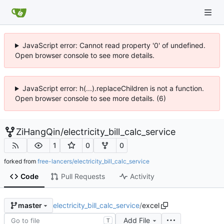
JavaScript error: Cannot read property '0' of undefined.
Open browser console to see more details.
JavaScript error: h(...).replaceChildren is not a function.
Open browser console to see more details. (6)
ZiHangQin
/
electricity_bill_calc_service
1
0
0
forked from
free-lancers/electricity_bill_calc_service
Code
Pull Requests
Activity
electricity_bill_calc_service
/
excel
master
Add File
T