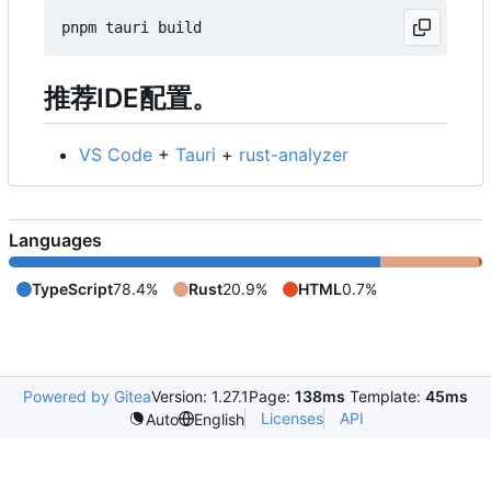
推荐IDE配置。
VS Code
+
Tauri
+
rust-analyzer
Languages
TypeScript
78.4%
Rust
20.9%
HTML
0.7%
Powered by Gitea
Version: 1.27.1
Page:
138ms
Template:
45ms
Licenses
API
Auto
English