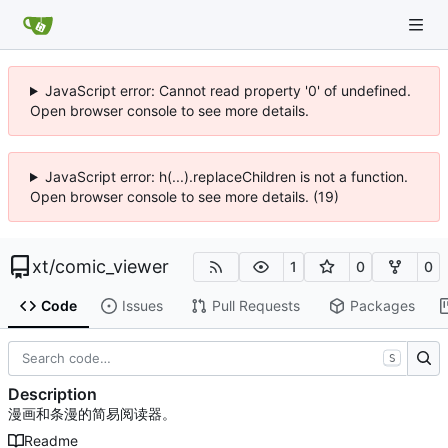
JavaScript error: Cannot read property '0' of undefined.
Open browser console to see more details.
JavaScript error: h(...).replaceChildren is not a function.
Open browser console to see more details. (19)
xt
/
comic_viewer
1
0
0
Code
Issues
Pull Requests
Packages
S
Description
漫画和条漫的简易阅读器。
Readme