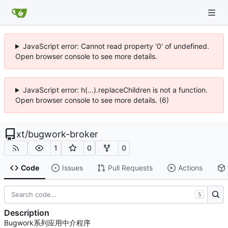
JavaScript error: Cannot read property '0' of undefined.
Open browser console to see more details.
JavaScript error: h(...).replaceChildren is not a function.
Open browser console to see more details. (6)
xt
/
bugwork-broker
1
0
0
Code
Issues
Pull Requests
Actions
S
Description
Bugwork系列应用中介程序