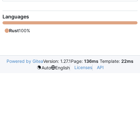
Languages
Rust
100%
Powered by Gitea
Version: 1.27.1
Page:
136ms
Template:
22ms
Licenses
API
Auto
English