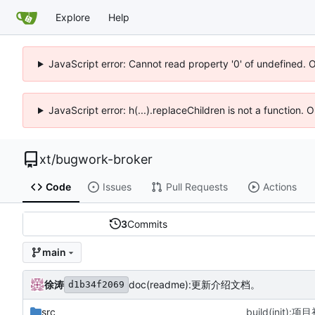
Explore
Help
JavaScript error: Cannot read property '0' of undefined. 
JavaScript error: h(...).replaceChildren is not a function.
xt
/
bugwork-broker
Code
Issues
Pull Requests
Actions
3
Commits
main
徐涛
doc(readme):更新介绍文档。
d1b34f2069
src
build(init)