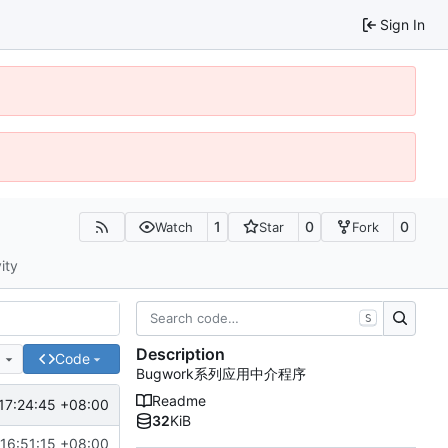
Sign In
1
0
0
Watch
Star
Fork
ity
S
Description
e
Code
Bugwork系列应用中介程序
Readme
17:24:45 +08:00
32
KiB
16:51:15 +08:00