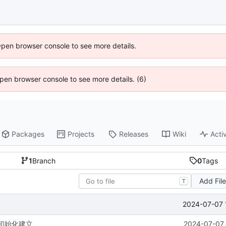
Open browser console to see more details.
 Open browser console to see more details. (6)
Packages
Projects
Releases
Wiki
Activ
1
Branch
0
Tags
Add Fil
T
2024-07-07 
:项目初始化建立
2024-07-07 