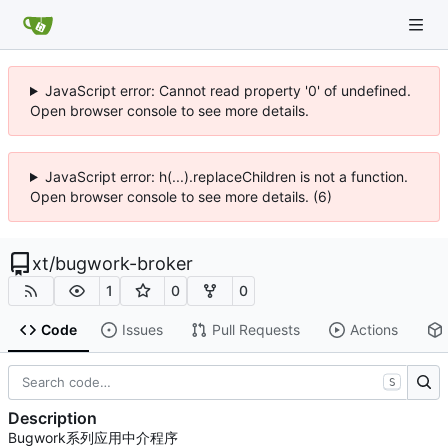
JavaScript error: Cannot read property '0' of undefined.
Open browser console to see more details.
JavaScript error: h(...).replaceChildren is not a function.
Open browser console to see more details. (6)
xt
/
bugwork-broker
1
0
0
Code
Issues
Pull Requests
Actions
S
Description
Bugwork系列应用中介程序