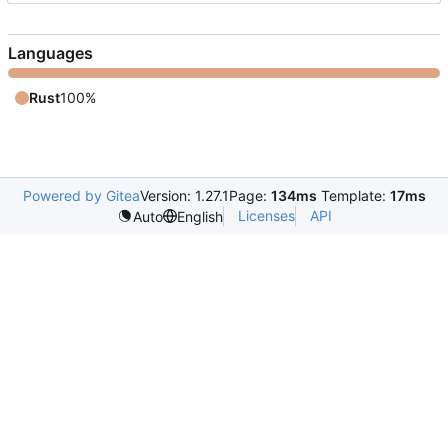
Languages
Rust
100%
Powered by Gitea
Version: 1.27.1
Page:
134ms
Template:
17ms
Licenses
API
Auto
English